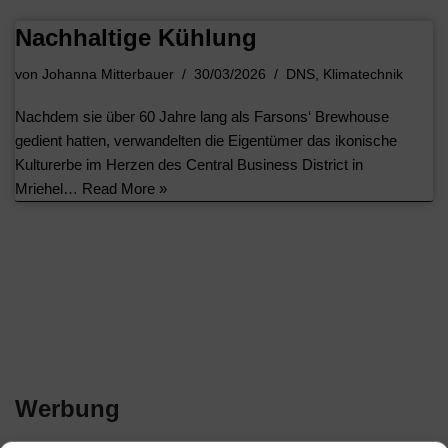
Nachhaltige Kühlung
von
Johanna Mitterbauer
30/03/2026
DNS
,
Klimatechnik
Nachdem sie über 60 Jahre lang als Farsons‘ Brewhouse
gedient hatten, verwandelten die Eigentümer das ikonische
Kulturerbe im Herzen des Central Business District in
Mriehel…
Read More »
Werbung