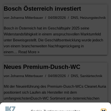
Bosch Österreich investiert
von
Johanna Mitterbauer
04/08/2026
DNS
,
Heizungstechnik
Bosch in Österreich hat im Geschäftsjahr 2025 seine
Widerstandsfähigkeit in einem anspruchsvollen Marktumfeld
unter Beweisgestellt. Die Geschäftsentwicklung wurde jedoch
von einem branchenweiten Nachfragerückgang in
einem…
Read More »
Neues Premium-Dusch-WC
von
Johanna Mitterbauer
04/08/2026
DNS
,
Sanitärtechnik
Mit der Neueinführung des Premium-Dusch-WCs Cleanet Auria
positioniert sich Laufen als Hersteller mit dem
umfangreichstenDusch-WC Sortiment am österreichischen
Markt. Hinsichtlich Variantenreichtum und Preisgestaltung bietet
die…
Read More »