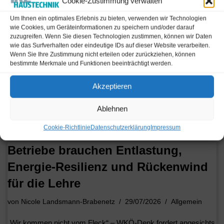
Cookie-Zustimmung verwalten
Um Ihnen ein optimales Erlebnis zu bieten, verwenden wir Technologien
Maßgeschneiderte Planung mit
wie Cookies, um Geräteinformationen zu speichern und/oder darauf
zuzugreifen. Wenn Sie diesen Technologien zustimmen, können wir Daten
smarten Lösungen
wie das Surfverhalten oder eindeutige IDs auf dieser Website verarbeiten.
Wenn Sie Ihre Zustimmung nicht erteilen oder zurückziehen, können
von
Johanna Mitterbauer
04/08/2026
DNS
,
Sanitärtechnik
bestimmte Merkmale und Funktionen beeinträchtigt werden.
Abwassersysteme sind oft das Stiefkind bei der Planung von
Akzeptieren
Gewerbeimmobilien. Gerade mit Blick auf Klimafolgen
undressourcenschonende Nutzung lohnt es sich, Abwasser als
Ablehnen
Kernthema der Gebäudeplanung…
Read More »
Cookie-Richtlinie
Datenschutzerklärung
Impressum
Betriebe brauchen Entlastung,
Energie-Resilienz und Rückenwind
für die Lehre
von
Nicole Landsmann-Brabenetz
29/07/2026
Allgemein
„Wir kommen nicht vom Fleck“ – WKÖ-Denk fordert angesichts