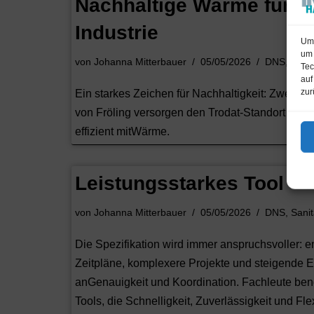
Nachhaltige Wärme für d
Industrie
Um 
um 
von
Johanna Mitterbauer
05/05/2026
DNS
,
Heiz
Tec
auf
zur
Ein starkes Zeichen für Nachhaltigkeit: Zwei H
von Fröling versorgen den Trodat-Standort Marc
effizient mitWärme.
Leistungsstarkes Tool
von
Johanna Mitterbauer
05/05/2026
DNS
,
Sanit
Die Spezifikation wird immer anspruchsvoller: 
Zeitpläne, komplexere Projekte und steigende 
anGenauigkeit und Koordination. Fachleute ben
Tools, die Schnelligkeit, Zuverlässigkeit und Flex