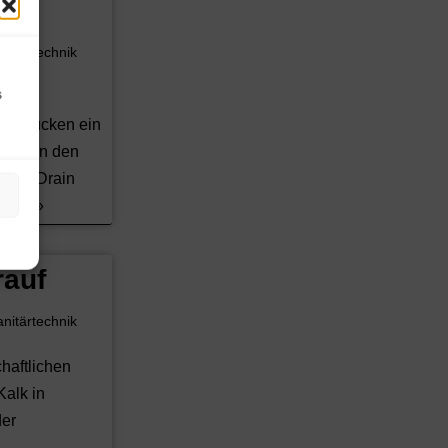
n
nitärtechnik
s
ende
tz rücken ein
end in den
PowerDrain
More »
rauf
nitärtechnik
haftlichen
Kalk in
der