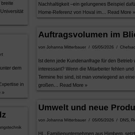
 breite
Nachhaltigkeit –ein gelungenes Beispiel dafür
Universität
Home-Referenz von Hoval im…
Read More 
Auftragsvolumen im Bli
von
Johanna Mitterbauer
05/05/2026
Chefsa
rt
Ist denn jede Kundenanfrage für den Betrieb 
 unter dem
interessant? Wenn die Mitarbeiter fehlen un
Termine frei sind, ist man vorwiegend an ein
xpertise in
großen…
Read More »
 »
Umwelt und neue Produ
lz
von
Johanna Mitterbauer
05/05/2026
DNS
,
R
ungstechnik
HL, Familienunternehmen aus Himberg, setzt 