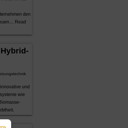
nternehmen den
 neuen…
Read
 Hybrid-
eizungstechnik
r innovative und
dsysteme wie
Biomasse-
btheit.