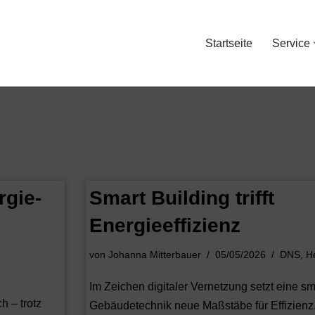
Startseite
Service
rgie-
Smart Building trifft
Energieeffizienz
von
Johanna Mitterbauer
05/05/2026
DNS
,
H
Im Zeichen digitaler Vernetzung setzt eine sm
h – trotz
Gebäudetechnik neue Maßstäbe für Effizienz