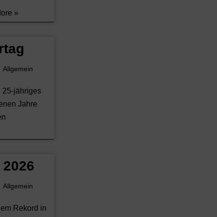
ore »
rtag
Allgemein
n 25-jähriges
genen Jahre
en
 2026
Allgemein
nem Rekord in