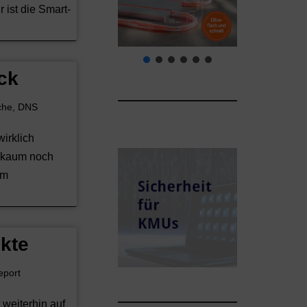
 ist die Smart-
»
ck
che
,
DNS
wirklich
d kaum noch
em
kte
eport
weiterhin auf