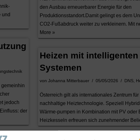
hnik-
den Ausbau erneuerbarer Energie für den
e und
Produktionsstandort.Damit gelingt es dem U
CO2-Fußabdruck weiter zu verkleinern. Mit
More »
utzung
Heizen mit intelligenten
Systemen
ungstechnik
von
Johanna Mitterbauer
05/05/2026
DNS
,
H
e gemeinhin
icher
Österreich gilt als internationales Zentrum fü
et jedoch
nachhaltige Heiztechnologie. Speziell Hybri
influss: der
Wärme-pumpen in Kombination mit PV oder 
Heizkesseln erfreuen sich zunehmender Belie