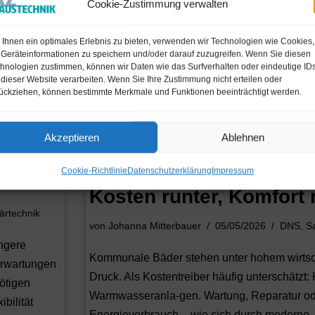
ie
Regen intelligent nutze
Cookie-Zustimmung verwalten
von
Johanna Mitterbauer
05/05/2026
DNS
,
Sa
Ihnen ein optimales Erlebnis zu bieten, verwenden wir Technologien wie Cookies,
Geräteinformationen zu speichern und/oder darauf zuzugreifen. Wenn Sie diesen
ungstechnik
hnologien zustimmen, können wir Daten wie das Surfverhalten oder eindeutige ID
Extreme Niederschlagsereignisse und steig
 dieser Website verarbeiten. Wenn Sie Ihre Zustimmung nicht erteilen oder
Anforderungen an Umwelt- und Gewässerschu
ückziehen, können bestimmte Merkmale und Funktionen beeinträchtigt werden.
ackgutkessel
effizientesRegenwassermanagement zunehm
htrenk
Fokus von Kommunen und Planern. Mit der 
Akzeptieren
Ablehnen
StormcleanFiltersubstratrinne bringt…
Read 
Cookie-Richtlinie
Datenschutzerklärung
Impressum
Kosten runter, Komfort 
ärtechnik
von
Johanna Mitterbauer
05/05/2026
DNS
,
Sa
engere
Kommunale Bäder stehen unter hohem wirtsc
Erwartungen
Druck. Als Kostentreiber häufig unterschätzt: 
ötigen
Warmwasseranla-gen. Wartung, Reparatur o
ibilität
Energieverbrauch – wie sich durch moderne